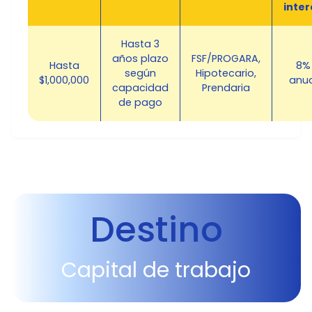
inter
Hasta 3
años plazo
FSF/PROGARA,
Hasta
8%
según
Hipotecario,
$1,000,000
anua
capacidad
Prendaria
de pago
Destino
Capital de trabajo