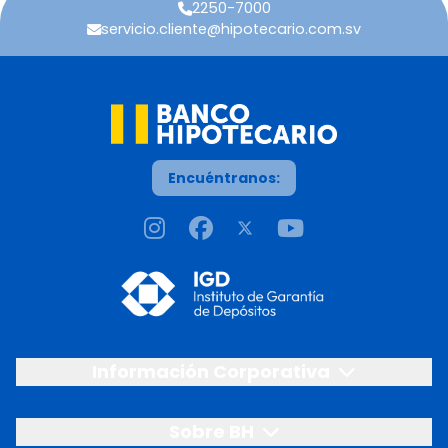
2250-7000
servicio.cliente@hipotecario.com.sv
Encuéntranos:
Información Corporativa
Sobre BH