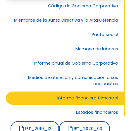
Código de Gobierno Corporativo
Miembros de la Junta Directiva y la Alta Gerencia
Pacto social
Memoria de labores
Informe anual de Gobierno Corporativo
Medios de atención y comunicación a sus
accionistas
Informe financiero trimestral
Estados financieros
Informe anual de auditor externo
IFT_2019_12
IFT_2020_03