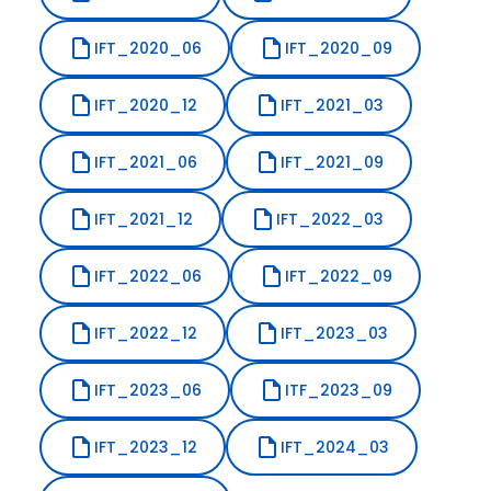
Informe de calificación de riesgo
IFT_2020_06
IFT_2020_09
Detalles de las operaciones vinculadas
IFT_2020_12
IFT_2021_03
relevantes
IFT_2021_06
IFT_2021_09
Código de Ética
IFT_2021_12
IFT_2022_03
Información relativa a Comité
Informe de estándares de gobierno corporativo
IFT_2022_06
IFT_2022_09
IFT_2022_12
IFT_2023_03
IFT_2023_06
ITF_2023_09
IFT_2023_12
IFT_2024_03