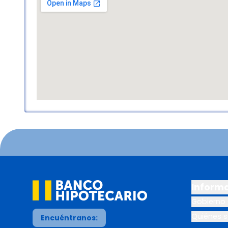
Inform
Gobierno 
Quiénes 
Encuéntranos: