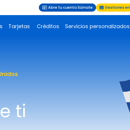
Abre tu cuenta Súmate
Gestiones en
s
Tarjetas
Créditos
Servicios personalizados
Unidos
 ti