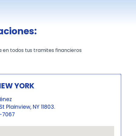
aciones:
 en todos tus tramites financieros
NEW YORK
ménez
 St Plainview, NY 11803.
6-7067