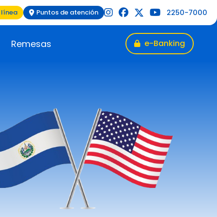
2250-7000
 línea
Puntos de atención
Remesas
e-Banking