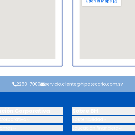
2250-7000
servicio.cliente@hipotecario.com.sv
ación Corporativa
Sobre BH
Corporativo
Sostenibilidad
somos
Educación financiera