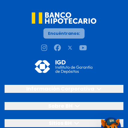
Encuéntranos:
Información Corporativa
Sobre BH
Sitios BH